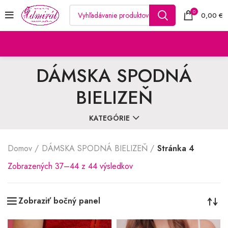
0
0,00
€
DÁMSKA SPODNÁ
BIELIZEŇ
KATEGÓRIE
Domov
DÁMSKA SPODNÁ BIELIZEŇ
Stránka 4
Zoradené
Zobrazených 37–44 z 44 výsledkov
podľa
najnovších
Zobraziť bočný panel