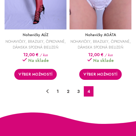
Nohavičky ALÍZ
Nohavičky AGÁTA
NOHAVIČKY
,
BRAZILKY
,
ČIPKOVANÉ
,
NOHAVIČKY
,
BRAZILKY
,
ČIPKOVANÉ
,
DÁMSKA SPODNÁ BIELIZEŇ
DÁMSKA SPODNÁ BIELIZEŇ
12,00
€
12,00
€
/ kus
/ kus
Na sklade
Na sklade
VÝBER MOŽNOSTÍ
VÝBER MOŽNOSTÍ
1
2
3
4