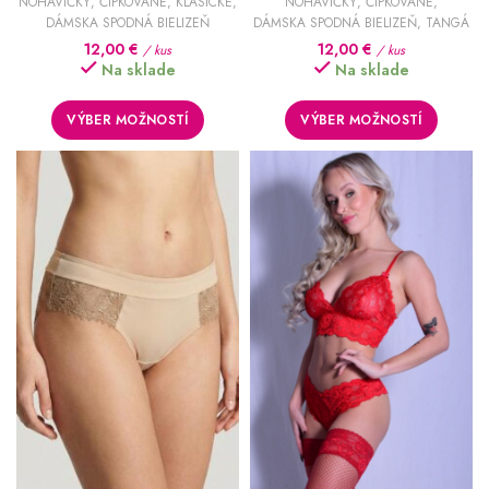
NOHAVIČKY
,
ČIPKOVANÉ
,
KLASICKÉ
,
NOHAVIČKY
,
ČIPKOVANÉ
,
DÁMSKA SPODNÁ BIELIZEŇ
DÁMSKA SPODNÁ BIELIZEŇ
,
TANGÁ
12,00
€
12,00
€
/ kus
/ kus
Na sklade
Na sklade
VÝBER MOŽNOSTÍ
VÝBER MOŽNOSTÍ