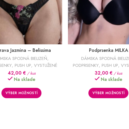
rava Jazmina – Belissima
Podprsenka MILKA
MSKA SPODNÁ BIELIZEŇ
,
DÁMSKA SPODNÁ BIELI
SENKY
,
PUSH UP
,
VYSTUŽENÉ
PODPRSENKY
,
PUSH UP
,
VYS
42,00
€
32,00
€
/ kus
/ kus
Na sklade
Na sklade
VÝBER MOŽNOSTÍ
VÝBER MOŽNOSTÍ