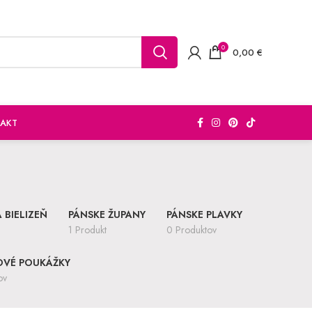
0
0,00
€
AKT
 BIELIZEŇ
PÁNSKE ŽUPANY
PÁNSKE PLAVKY
1 Produkt
0 Produktov
OVÉ POUKÁŽKY
ov