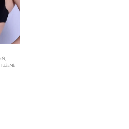
ZEŇ
,
TUŽENÉ