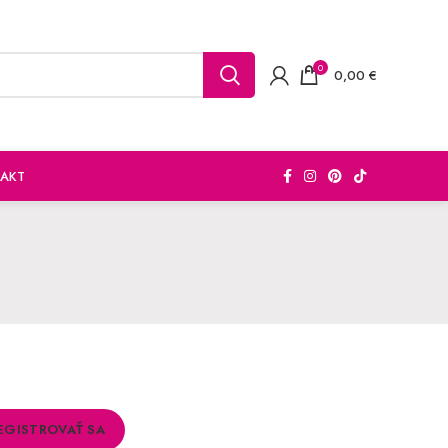
0
0,00
€
AKT
EGISTROVAŤ SA