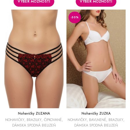
VÝBER MOŽNOSTÍ
VÝBER MOŽNOSTÍ
-50%
Nohavičky ZUZANA
Nohavičky ZUZKA
NOHAVIČKY
,
BRAZILKY
,
ČIPKOVANÉ
,
NOHAVIČKY
,
BAVLNENÉ
,
BRAZILKY
,
DÁMSKA SPODNÁ BIELIZEŇ
DÁMSKA SPODNÁ BIELIZEŇ