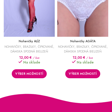
Nohavičky ALÍZ
Nohavičky AGÁTA
NOHAVIČKY
,
BRAZILKY
,
ČIPKOVANÉ
,
NOHAVIČKY
,
BRAZILKY
,
ČIPKOVANÉ
,
DÁMSKA SPODNÁ BIELIZEŇ
DÁMSKA SPODNÁ BIELIZEŇ
12,00
€
12,00
€
/ kus
/ kus
Na sklade
Na sklade
VÝBER MOŽNOSTÍ
VÝBER MOŽNOSTÍ