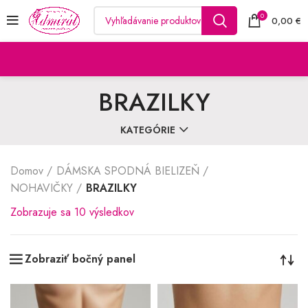
0
0,00
€
BRAZILKY
KATEGÓRIE
Domov
DÁMSKA SPODNÁ BIELIZEŇ
NOHAVIČKY
BRAZILKY
Zoradené
Zobrazuje sa 10 výsledkov
podľa
najnovších
Zobraziť bočný panel