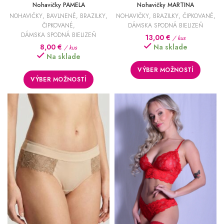
Nohavičky PAMELA
Nohavičky MARTINA
NOHAVIČKY
,
BAVLNENÉ
,
BRAZILKY
,
NOHAVIČKY
,
BRAZILKY
,
ČIPKOVANÉ
,
ČIPKOVANÉ
,
DÁMSKA SPODNÁ BIELIZEŇ
DÁMSKA SPODNÁ BIELIZEŇ
13,00
€
/ kus
8,00
€
Na sklade
/ kus
Na sklade
VÝBER MOŽNOSTÍ
VÝBER MOŽNOSTÍ