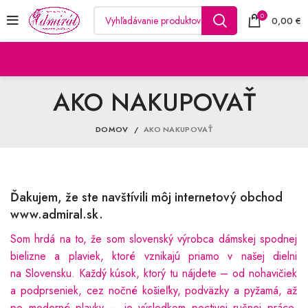
0
0,00
€
AKO NAKUPOVAŤ
DOMOV
AKO NAKUPOVAŤ
Ďakujem, že ste navštívili môj internetový obchod
www.admiral.sk.
Som hrdá na to, že som slovenský výrobca dámskej spodnej
bielizne a plaviek, ktoré vznikajú priamo v našej dielni
na Slovensku. Každý kúsok, ktorý tu nájdete – od nohavičiek
a podprseniek, cez nočné košieľky, podväzky a pyžamá, až
po moderné plavky – je výsledkom poctivej ručnej práce,