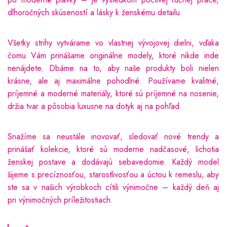
dlhoročných skúseností a lásky k ženskému detailu.
Všetky strihy vytvárame vo vlastnej vývojovej dielni, vďaka
čomu Vám prinášame originálne modely, ktoré nikde inde
nenájdete. Dbáme na to, aby naše produkty boli nielen
krásne, ale aj maximálne pohodlné. Používame kvalitné,
príjemné a moderné materiály, ktoré sú príjemné na nosenie,
držia tvar a pôsobia luxusne na dotyk aj na pohľad.
Snažíme sa neustále inovovať, sledovať nové trendy a
prinášať kolekcie, ktoré sú moderne nadčasové, lichotia
ženskej postave a dodávajú sebavedomie. Každý model
šijeme s precíznosťou, starostlivosťou a úctou k remeslu, aby
ste sa v našich výrobkoch cítili výnimočne – každý deň aj
pri výnimočných príležitostiach.