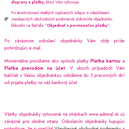
dopravy a platby
, ktorý Vám vyhovuje.
Po skontrolovaní všetkých vyplnených údajov a odsúhlasení
všeobecných obchodných podmienok dokončíte objednávku
kliknutím na tlačidlo "
Objednať s povinnosťou platby
".
Po záväznom odoslaní objednávky Vám vždy príde
potvrdzujúci e-mail.
Momentálne ponúkame ako spôsob platby
Platba kartou
a
Platba prevodom na účet
. V oboch prípadoch Vám
balíček s Vašou objednávkou odošleme do 3 pracovných dní
od prijatia platby na náš bankový účet.
Všetky objednávky vytvorené na stránkach www.admiral.sk sú
záväzné pre obidve strany. Odoslaním objednávky kupujúci
potvrdzuje, že si prečítal
Všeobecné obchodné podmienky
a