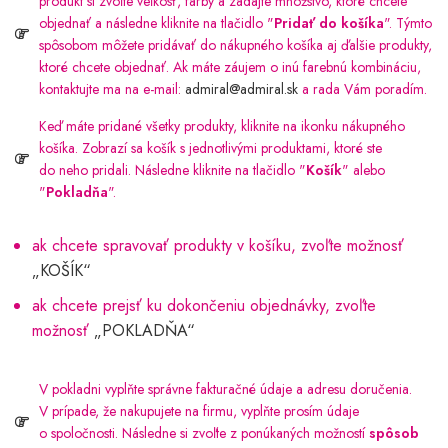
produkt si zvoľte veľkosť, farby a zadajte množstvo, ktoré chcete
objednať a následne kliknite na tlačidlo "
Pridať do košíka
". Týmto
spôsobom môžete pridávať do nákupného košíka aj ďalšie produkty,
ktoré chcete objednať. Ak máte záujem o inú farebnú kombináciu,
kontaktujte ma na e-mail:
admiral@admiral.sk
a rada Vám poradím.
Keď máte pridané všetky produkty, kliknite na ikonku nákupného
košíka. Zobrazí sa košík s jednotlivými produktami, ktoré ste
do neho pridali. Následne kliknite na tlačidlo "
Košík
" alebo
"
Pokladňa
".
ak chcete spravovať produkty v košíku, zvoľte možnosť
„KOŠÍK“
ak chcete prejsť ku dokončeniu objednávky, zvoľte
možnosť
„POKLADŇA“
V pokladni vyplňte správne fakturačné údaje a adresu doručenia.
V prípade, že nakupujete na firmu, vyplňte prosím údaje
o spoločnosti. Následne si zvoľte z ponúkaných možností
spôsob