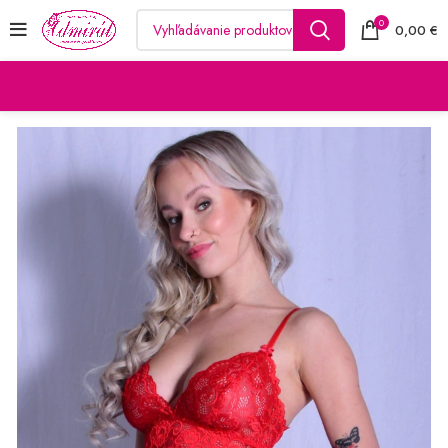
0
0,00
€