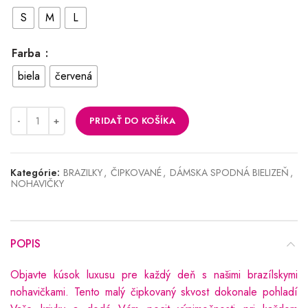
S
M
L
Farba
biela
červená
PRIDAŤ DO KOŠÍKA
Kategórie:
BRAZILKY
,
ČIPKOVANÉ
,
DÁMSKA SPODNÁ BIELIZEŇ
,
NOHAVIČKY
POPIS
Objavte kúsok luxusu pre každý deň s našimi brazílskymi
nohavičkami. Tento malý čipkovaný skvost dokonale pohladí