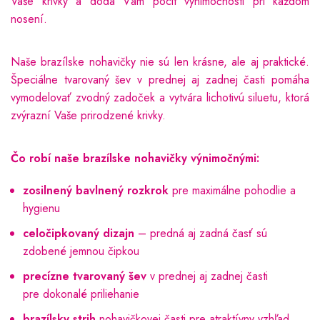
Vaše krivky a dodá Vám pocit výnimočnosti pri každom
nosení.
Naše brazílske nohavičky nie sú len krásne, ale aj praktické.
Špeciálne tvarovaný šev v prednej aj zadnej časti pomáha
vymodelovať zvodný zadoček a vytvára lichotivú siluetu, ktorá
zvýrazní Vaše prirodzené krivky.
Čo robí naše brazílske nohavičky výnimočnými:
zosilnený bavlnený rozkrok
pre maximálne pohodlie a
hygienu
celočipkovaný dizajn
– predná aj zadná časť sú
zdobené jemnou čipkou
precízne tvarovaný šev
v prednej aj zadnej časti
pre dokonalé priliehanie
brazílsky strih
nohavičkovej časti pre atraktívny vzhľad