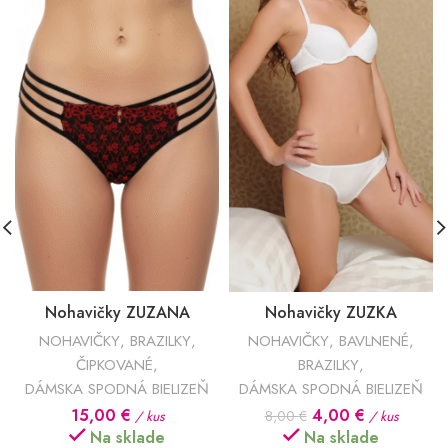
Nohavičky ZUZANA
Nohavičky ZUZKA
NOHAVIČKY
,
BRAZILKY
,
NOHAVIČKY
,
BAVLNENÉ
,
ČIPKOVANÉ
,
BRAZILKY
,
DÁMSKA SPODNÁ BIELIZEŇ
DÁMSKA SPODNÁ BIELIZEŇ
Pôvodná
Aktuálna
15,00
€
4,00
€
/ kus
8,00
€
/ kus
cena
cena
Na sklade
Na sklade