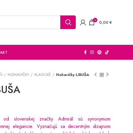
0
0,00
€
AKT
EŇ
NOHAVIČKY
KLASICKÉ
Nohavičky LIBUŠA
BUŠA
A od slovenskej značky Admirál sú synonymom
mnej elegancie. Vyznačujú sa decentným dizajnom