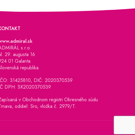
KONTAKT
www.admiral.sk
ADMIRÁL s.r.o.
ul. 29. augusta 16
924 01 Galanta
Slovenská republika
IČO: 31425810, DIČ: 2020370539
IČ DPH: SK2020370539
Zapísaná v Obchodnom registri Okresného súdu
Trnava, oddiel: Sro, vložka č. 2979/T.