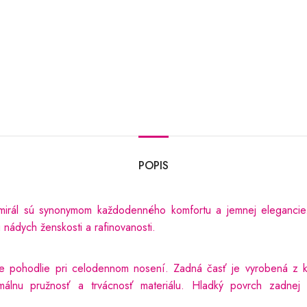
POPIS
dmirál sú synonymom každodenného komfortu a jemnej elegancie
 nádych ženskosti a rafinovanosti.
 pohodlie pri celodennom nosení. Zadná časť je vyrobená z kva
álnu pružnosť a trvácnosť materiálu. Hladký povrch zadnej č