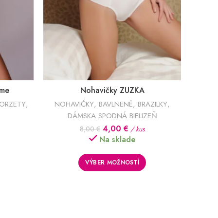
ame
Nohavičky ZUZKA
ORZETY
,
NOHAVIČKY
,
BAVLNENÉ
,
BRAZILKY
,
NOHA
DÁMSKA SPODNÁ BIELIZEŇ
Pôvodná
Aktuálna
4,00
€
8,00
€
/ kus
cena
cena
Na sklade
bola:
je:
8,00 €.
4,00 €.
VÝBER MOŽNOSTÍ