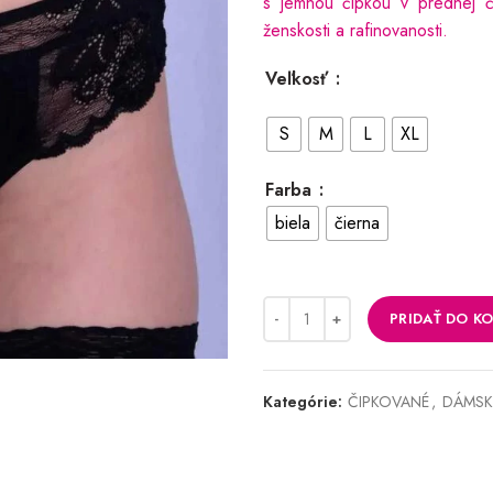
s jemnou čipkou v prednej č
ženskosti a rafinovanosti.
Veľkosť
S
M
L
XL
Farba
biela
čierna
PRIDAŤ DO KO
Kategórie:
ČIPKOVANÉ
,
DÁMSK