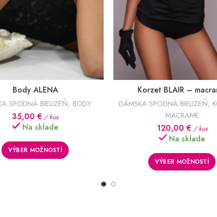
Body ALENA
Korzet BLAIR – macr
A SPODNÁ BIELIZEŇ
,
BODY
DÁMSKA SPODNÁ BIELIZEŇ
,
K
MACRAME
35,00
€
/ kus
Na sklade
120,00
€
/ kus
Na sklade
VÝBER MOŽNOSTÍ
VÝBER MOŽNOSTÍ