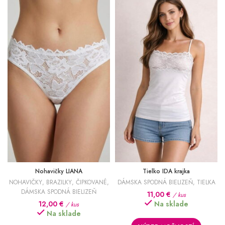
Nohavičky LIANA
Tielko IDA krajka
NOHAVIČKY
,
BRAZILKY
,
ČIPKOVANÉ
,
DÁMSKA SPODNÁ BIELIZEŇ
,
TIELKA
DÁMSKA SPODNÁ BIELIZEŇ
11,00
€
/ kus
12,00
€
Na sklade
/ kus
Na sklade