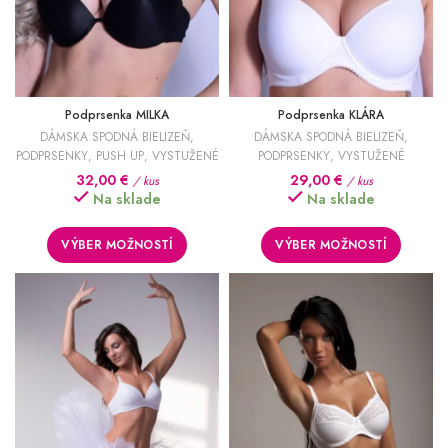
Podprsenka MILKA
Podprsenka KLÁRA
DÁMSKA SPODNÁ BIELIZEŇ
,
DÁMSKA SPODNÁ BIELIZEŇ
,
PODPRSENKY
,
PUSH UP
,
VYSTUŽENÉ
PODPRSENKY
,
VYSTUŽENÉ
32,00
€
29,00
€
/ kus
/ kus
Na sklade
Na sklade
VÝBER MOŽNOSTÍ
VÝBER MOŽNOSTÍ