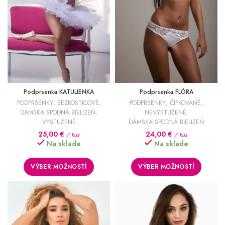
Podprsenka KATULIENKA
Podprsenka FLÓRA
PODPRSENKY
,
BEZKOSTICOVÉ
,
PODPRSENKY
,
ČIPKOVANÉ
,
DÁMSKA SPODNÁ BIELIZEŇ
,
NEVYSTUŽENÉ
,
VYSTUŽENÉ
DÁMSKA SPODNÁ BIELIZEŇ
25,00
€
24,00
€
/ kus
/ kus
Na sklade
Na sklade
VÝBER MOŽNOSTÍ
VÝBER MOŽNOSTÍ