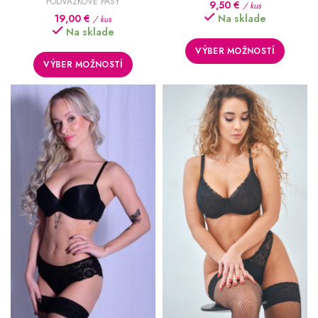
PODVÄZKOVÉ PÁSY
9,50
€
/ kus
19,00
€
Na sklade
/ kus
Na sklade
VÝBER MOŽNOSTÍ
VÝBER MOŽNOSTÍ