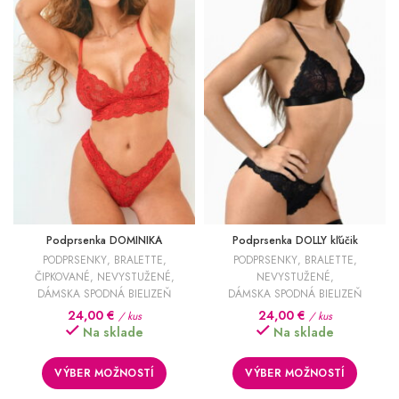
Podprsenka DOMINIKA
Podprsenka DOLLY kľúčik
PODPRSENKY
,
BRALETTE
,
PODPRSENKY
,
BRALETTE
,
ČIPKOVANÉ
,
NEVYSTUŽENÉ
,
NEVYSTUŽENÉ
,
DÁMSKA SPODNÁ BIELIZEŇ
DÁMSKA SPODNÁ BIELIZEŇ
24,00
€
24,00
€
/ kus
/ kus
Na sklade
Na sklade
VÝBER MOŽNOSTÍ
VÝBER MOŽNOSTÍ