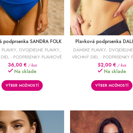
vá podprsenka SANDRA FOLK
Plavková podprsenka DAL
 PLAVKY
,
DVOJDIELNE PLAVKY
,
DÁMSKE PLAVKY
,
DVOJDIELNE
DIEL - PODPRSENKY PLAVKOVÉ
VRCHNÝ DIEL - PODPRSENKY 
36,00
€
52,00
€
/ kus
/ kus
Na sklade
Na sklade
VÝBER MOŽNOSTÍ
VÝBER MOŽNOSTÍ