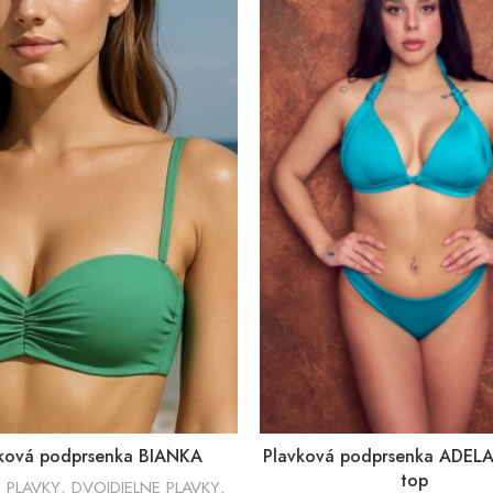
ková podprsenka BIANKA
Plavková podprsenka ADELA
top
 PLAVKY
,
DVOJDIELNE PLAVKY
,