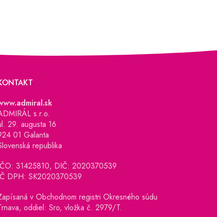
KONTAKT
www.admiral.sk
ADMIRÁL s.r.o.
ul. 29. augusta 16
924 01 Galanta
Slovenská republika
IČO: 31425810, DIČ: 2020370539
IČ DPH: SK2020370539
Zapísaná v Obchodnom registri Okresného súdu
Trnava, oddiel: Sro, vložka č. 2979/T.