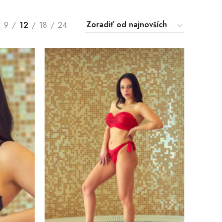
9
12
18
24