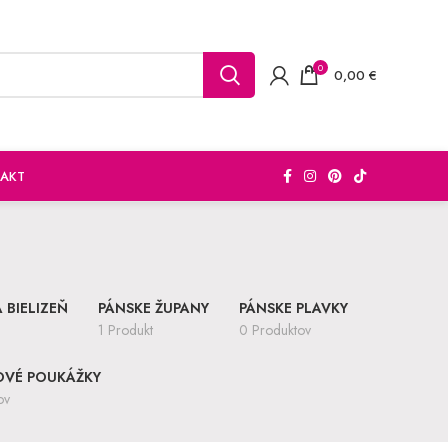
0
0,00
€
AKT
 BIELIZEŇ
PÁNSKE ŽUPANY
PÁNSKE PLAVKY
1 Produkt
0 Produktov
OVÉ POUKÁŽKY
ov