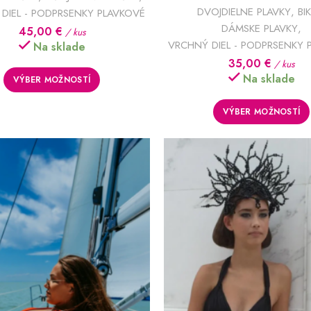
DVOJDIELNE PLAVKY
,
BIK
DIEL - PODPRSENKY PLAVKOVÉ
DÁMSKE PLAVKY
,
45,00
€
/ kus
VRCHNÝ DIEL - PODPRSENKY 
Na sklade
35,00
€
/ kus
Na sklade
VÝBER MOŽNOSTÍ
VÝBER MOŽNOSTÍ