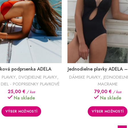
vková podprsenka ADELA
Jednodielne plavky ADELA 
 PLAVKY
,
DVOJDIELNE PLAVKY
,
DÁMSKE PLAVKY
,
JEDNODIELN
DIEL - PODPRSENKY PLAVKOVÉ
MACRAME
25,00
€
79,00
€
/ kus
/ kus
Na sklade
Na sklade
VÝBER MOŽNOSTÍ
VÝBER MOŽNOSTÍ