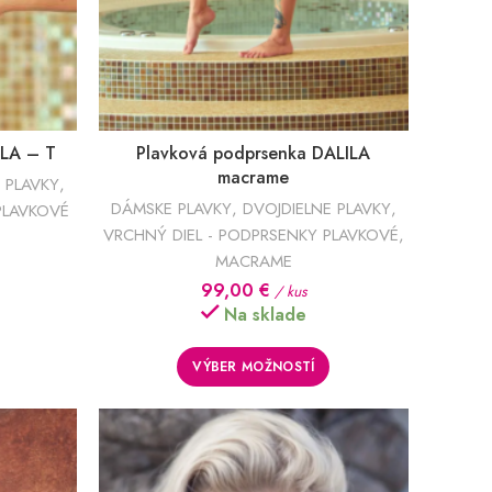
ILA – T
Plavková podprsenka DALILA
macrame
 PLAVKY
,
DÁMSKE PLAVKY
,
DVOJDIELNE PLAVKY
,
PLAVKOVÉ
VRCHNÝ DIEL - PODPRSENKY PLAVKOVÉ
,
MACRAME
99,00
€
/ kus
Na sklade
VÝBER MOŽNOSTÍ