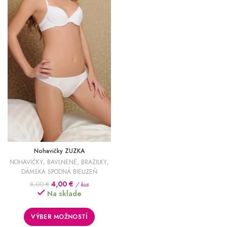
Nohavičky ZUZKA
NOHAVIČKY
,
BAVLNENÉ
,
BRAZILKY
,
DÁMSKA SPODNÁ BIELIZEŇ
Pôvodná
Aktuálna
4,00
€
8,00
€
/ kus
cena
cena
Na sklade
bola:
je:
8,00 €.
4,00 €.
VÝBER MOŽNOSTÍ