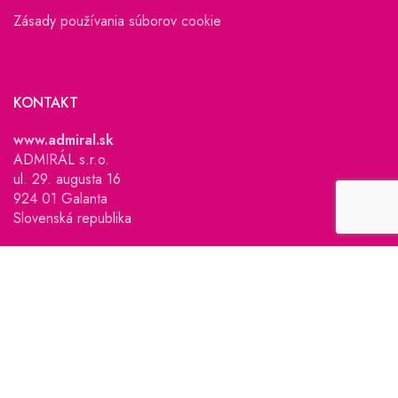
Zásady používania súborov cookie
KONTAKT
www.admiral.sk
ADMIRÁL s.r.o.
ul. 29. augusta 16
924 01 Galanta
Slovenská republika
IČO: 31425810, DIČ: 2020370539
IČ DPH: SK2020370539
Zapísaná v Obchodnom registri Okresného súdu Trnava,
oddiel: Sro, vložka č. 2979/T.