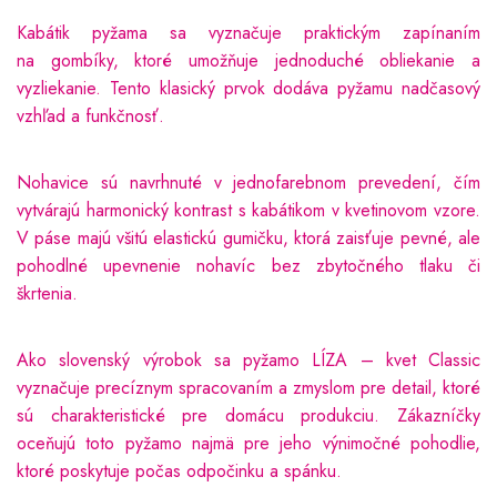
Kabátik pyžama sa vyznačuje praktickým zapínaním
na gombíky, ktoré umožňuje jednoduché obliekanie a
vyzliekanie. Tento klasický prvok dodáva pyžamu nadčasový
vzhľad a funkčnosť.
Nohavice sú navrhnuté v jednofarebnom prevedení, čím
vytvárajú harmonický kontrast s kabátikom v kvetinovom vzore.
V páse majú všitú elastickú gumičku, ktorá zaisťuje pevné, ale
pohodlné upevnenie nohavíc bez zbytočného tlaku či
škrtenia.
Ako slovenský výrobok sa pyžamo LÍZA – kvet Classic
vyznačuje precíznym spracovaním a zmyslom pre detail, ktoré
sú charakteristické pre domácu produkciu. Zákazníčky
oceňujú toto pyžamo najmä pre jeho výnimočné pohodlie,
ktoré poskytuje počas odpočinku a spánku.