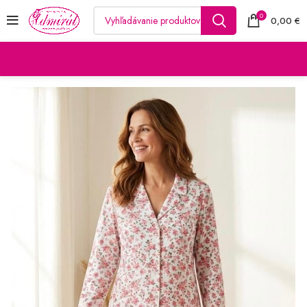
0
0,00
€