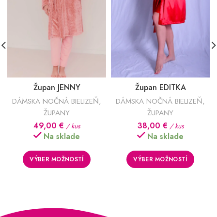
Župan JENNY
Župan EDITKA
DÁMSKA NOČNÁ BIELIZEŇ
,
DÁMSKA NOČNÁ BIELIZEŇ
,
ŽUPANY
ŽUPANY
49,00
€
38,00
€
/ kus
/ kus
Na sklade
Na sklade
VÝBER MOŽNOSTÍ
VÝBER MOŽNOSTÍ