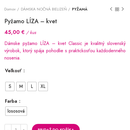
Domov
DÁMSKA NOČNÁ BIELIZEŇ
PYŽAMÁ
Pyžamo LÍZA – kvet
45,00
€
/ kus
Dámske pyžamo LÍZA – kvet Classic je kvalitný slovenský
výrobok, ktorý spája pohodlie s praktickosťou každodenného
nosenia.
Veľkosť
S
M
L
XL
Farba
lososová
PRIDAŤ DO KOŠÍKA