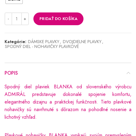
PRIDAŤ DO KOŠÍKA
Kategórie:
DÁMSKE PLAVKY
,
DVOJDIELNE PLAVKY
,
SPODNÝ DIEL - NOHAVIČKY PLAVKOVÉ
POPIS
Spodný diel plaviek BLANKA od slovenského výrobcu
ADMIRÁL predstavuje dokonalé spojenie komfortu,
elegantného dizajnu a praktickej funkčnosti. Tieto plavkové
nohavičky sú navrhnuté s dôrazom na pohodlné nosenie a
lichotivý vzhľad.
Plavkové nohavičky BLANKA vynikajú svojím premysleným