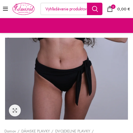
0
0,00
€
Kliknutím zväčšite
Domov
DÁMSKE PLAVKY
DVOJDIELNE PLAVKY