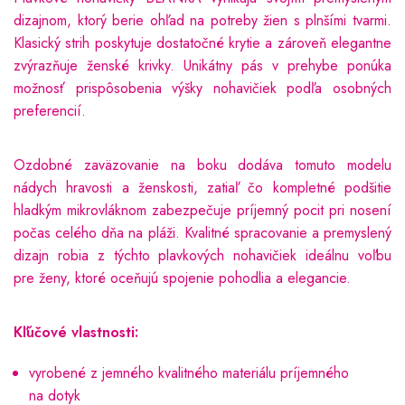
dizajnom, ktorý berie ohľad na potreby žien s plnšími tvarmi.
Klasický strih poskytuje dostatočné krytie a zároveň elegantne
zvýrazňuje ženské krivky. Unikátny pás v prehybe ponúka
možnosť prispôsobenia výšky nohavičiek podľa osobných
preferencií.
Ozdobné zaväzovanie na boku dodáva tomuto modelu
nádych hravosti a ženskosti, zatiaľ čo kompletné podšitie
hladkým mikrovláknom zabezpečuje príjemný pocit pri nosení
počas celého dňa na pláži. Kvalitné spracovanie a premyslený
dizajn robia z týchto plavkových nohavičiek ideálnu voľbu
pre ženy, ktoré oceňujú spojenie pohodlia a elegancie.
Kľúčové vlastnosti:
vyrobené z jemného kvalitného materiálu príjemného
na dotyk