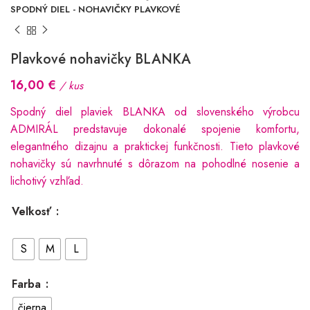
SPODNÝ DIEL - NOHAVIČKY PLAVKOVÉ
Plavkové nohavičky BLANKA
16,00
€
/ kus
Spodný diel plaviek BLANKA od slovenského výrobcu
ADMIRÁL predstavuje dokonalé spojenie komfortu,
elegantného dizajnu a praktickej funkčnosti. Tieto plavkové
nohavičky sú navrhnuté s dôrazom na pohodlné nosenie a
lichotivý vzhľad.
Veľkosť
S
M
L
Farba
čierna