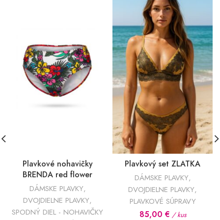
Plavkové nohavičky
Plavkový set ZLATKA
BRENDA red flower
DÁMSKE PLAVKY
,
DÁMSKE PLAVKY
,
DVOJDIELNE PLAVKY
,
DVOJDIELNE PLAVKY
,
PLAVKOVÉ SÚPRAVY
SPODNÝ DIEL - NOHAVIČKY
85,00
€
/ kus