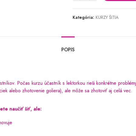
Kategória:
KURZY ŠITIA
POPIS
tníkov. Počas kurzu účastník s lektorkou rieši konkrétne problémy
eciek alebo zhotovenie goliera), ale môže sa zhotoviť aj celá vec.
ete naučiť šiť, ale:
hovuje