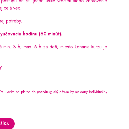
ostupu pri šití (napr. ušitie vreciek alebo zhotovenie
aj celá vec.
nej potreby.
yučovaciu hodinu (60 minút).
á min. 3 h, max. 6 h za deň; miesto konania kurzu je
y
m uveďte pri platbe do poznámky, aký dátum by ste daný individuálny
ŠÍKA