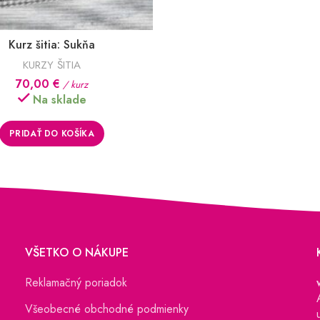
Kurz šitia: Sukňa
KURZY ŠITIA
70,00
€
/ kurz
Na sklade
PRIDAŤ DO KOŠÍKA
VŠETKO O NÁKUPE
Reklamačný poriadok
Všeobecné obchodné podmienky