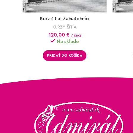
Kurz šitia: Začiatočníci
KURZY ŠITIA
120,00
€
/ kurz
Na sklade
PRIDAŤ DO KOŠÍKA