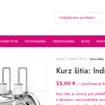
KURZY ŠITIA
FOTOGALÉRIA
VIDEOGALÉRIA
BLOG
KONT
Domov
KURZY ŠITIA
Kurz šitia
Kurz šitia: In
25,00
€
/ vyučovacia h
Kurz šitia je určený pre jedn
s lektorkou rieši konkrétne pr