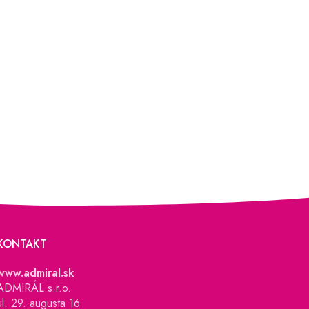
KONTAKT
www.admiral.sk
ADMIRÁL s.r.o.
ul. 29. augusta 16