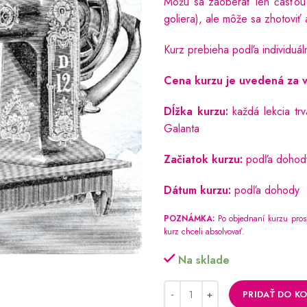
Môžu sa zaoberať len časťou p
goliera), ale môže sa zhotoviť 
Kurz prebieha podľa individuál
Cena kurzu je uvedená za v
Dĺžka kurzu:
každá lekcia trv
Galanta
Začiatok kurzu:
podľa dohod
Dátum kurzu:
podľa dohody
POZNÁMKA:
Po objednaní kurzu prosí
kurz chceli absolvovať.
Na sklade
PRIDAŤ DO KO