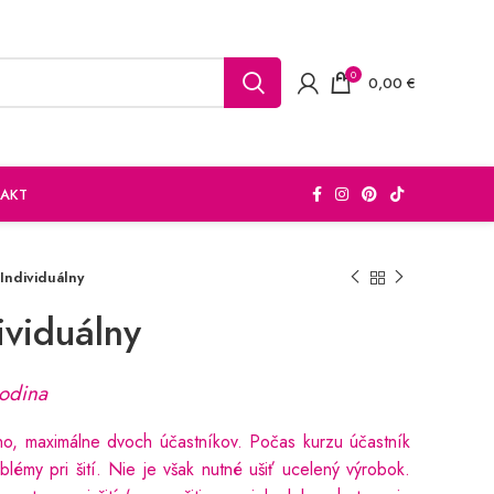
0
0,00
€
AKT
: Individuálny
dividuálny
odina
ého, maximálne dvoch účastníkov. Počas kurzu účastník
oblémy pri šití. Nie je však nutné ušiť ucelený výrobok.